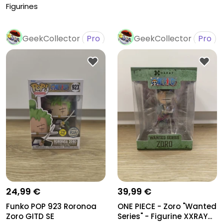
23cm
Figurines
GeekCollector
Pro
GeekCollector
Pro
24,99 €
39,99 €
Funko POP 923 Roronoa
ONE PIECE - Zoro "Wanted
Zoro GITD SE
Series" - Figurine XXRAY...