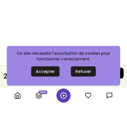
Ce site nécessite l'autorisation de cookies pour
fonctionner correctement.
Accepter
Refuser
Acheter maintenant
25,00 €
Paiement sécurisé
NEW