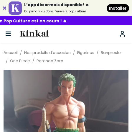
L’app désormais disponible ! 🔥
Installer
Du jamais vu dans l’univers pop culture
st en cours ! 🔥
Kinkai
Accueil
Nos produits d'occasion
Figurines
Banpresto
One Piece
Roronoa Zoro