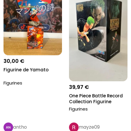
30,00 €
Figurine de Yamato
Figurines
39,97 €
One Piece Battle Record
Collection Figurine
Rorono...
Figurines
antho
mayze09