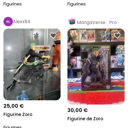
17...
Figurines
Figurines
Alexx94
MangaVerse
Pro
25,00 €
30,00 €
Figurine Zoro
Figurine de Zoro
Figurines