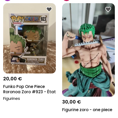
20,00 €
Funko Pop One Piece
Roronoa Zoro #923 - État
Neuf...
Figurines
30,00 €
Figurine zoro - one piece