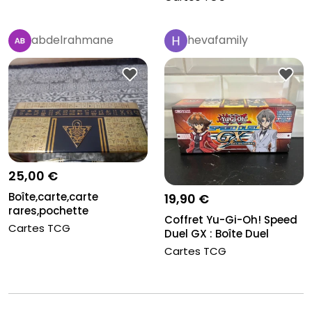
abdelrahmane
hevafamily
25,00 €
Boîte,carte,carte
19,90 €
rares,pochette
Coffret Yu-Gi-Oh! Speed
Cartes TCG
Duel GX : Boîte Duel
Acade...
Cartes TCG