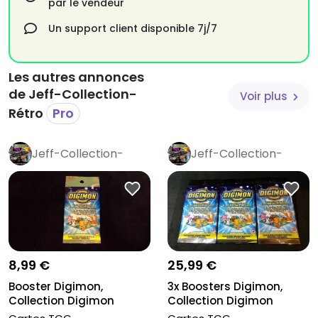
par le vendeur
N'hésitez pas à me contacter pour toutes demandes.
Un support client disponible 7j/7
Les autres annonces
de Jeff-Collection-
Voir plus
Rétro
Pro
Jeff-Collection-
Jeff-Collection-
Rétro
Pro
Rétro
Pro
8,99 €
25,99 €
Booster Digimon,
3x Boosters Digimon,
Collection Digimon
Collection Digimon
Animated serie...
Animated s...