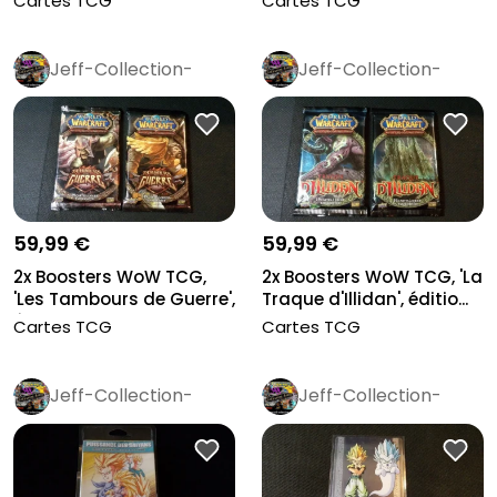
Cartes TCG
Cartes TCG
Jeff-Collection-
Jeff-Collection-
Rétro
Pro
Rétro
Pro
59,99 €
59,99 €
2x Boosters WoW TCG,
2x Boosters WoW TCG, 'La
'Les Tambours de Guerre',
Traque d'Illidan', éditio...
édi...
Cartes TCG
Cartes TCG
Jeff-Collection-
Jeff-Collection-
Rétro
Pro
Rétro
Pro