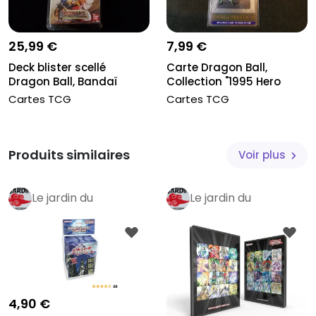
25,99 €
7,99 €
Deck blister scellé
Carte Dragon Ball,
Dragon Ball, Bandaï
Collection "1995 Hero
Carddass 2...
Collectio...
Cartes TCG
Cartes TCG
Produits similaires
Voir plus
Le jardin du
Le jardin du
collectionneur
Pro
collectionneur
Pro
4,90 €