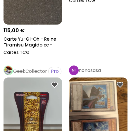
Cartes TCG
115,00 €
Carte Yu-Gi-Oh - Reine
Tiramisu Magidolce -
CCC g...
Cartes TCG
nonosasa
GeekCollector
Pro