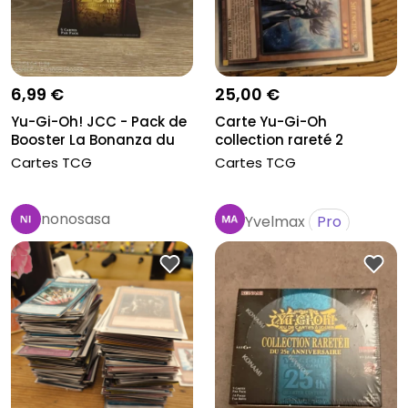
6,99 €
25,00 €
Yu-Gi-Oh! JCC - Pack de
Carte Yu-Gi-Oh
Booster La Bonanza du
collection rareté 2
Quar...
Cartes TCG
Cartes TCG
nonosasa
Yvelmax
Pro