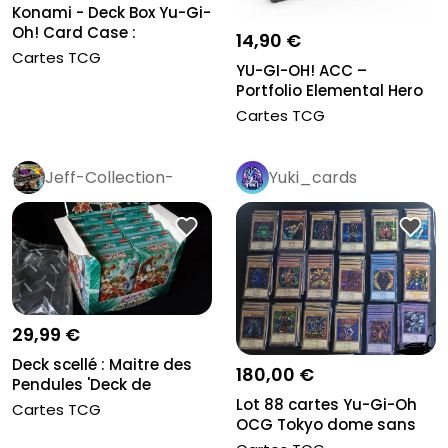
Konami - Deck Box Yu-Gi-
Oh! Card Case :
14,90 €
Elemental...
Cartes TCG
YU-GI-OH! ACC –
Portfolio Elemental Hero
x6
Cartes TCG
Jeff-Collection-
Yuki_cards
Rétro
Pro
29,99 €
Deck scellé : Maitre des
180,00 €
Pendules 'Deck de
Structu...
Lot 88 cartes Yu-Gi-Oh
Cartes TCG
OCG Tokyo dome sans
doubles