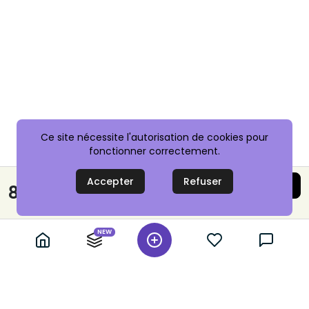
Ce site nécessite l'autorisation de cookies pour
fonctionner correctement.
Accepter
Refuser
Acheter maintenant
89,99 €
Paiement sécurisé
NEW