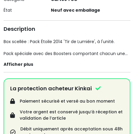
État
Neuf avec emballage
Description
Box scellée : Pack Étoile 2014 'Tir de Lumiére', à l'unité.
Pack spéciale avec des Boosters comportant chacun une
carte Holographique étoilée ( effet de petites étoiles
Afficher plus
brillante ), uniquement accessible dans ces séries spéciales.
En état : Neuf et scellé,
Édition : Konami 2014
La protection acheteur Kinkai
N'hésitez pas à visiter mon site :
Paiement sécurisé et versé au bon moment
Jeff-collection-retro.com/
Votre argent est conservé jusqu’à réception et
Pour retrouver d'avantage d'articles de collection Panini/
validation de l’article
Merlin collection / Jouets / Jeux / Cartes à collectionner (
WOW/Dragon Ball/ Pokémon/ Yu gi oh! / et Divers, et plus
Débit uniquement après acceptation sous 48h
encore!