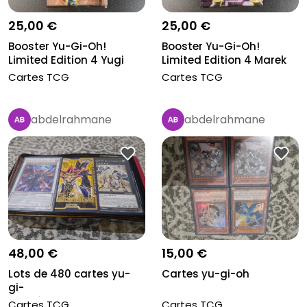
25,00 €
25,00 €
Booster Yu-Gi-Oh!
Booster Yu-Gi-Oh!
Limited Edition 4 Yugi
Limited Edition 4 Marek
japonais...
japonais...
Cartes TCG
Cartes TCG
abdelrahmane
abdelrahmane
48,00 €
15,00 €
Lots de 480 cartes yu-
Cartes yu-gi-oh
gi-
oh,boîtes,pochette,carte...
Cartes TCG
Cartes TCG