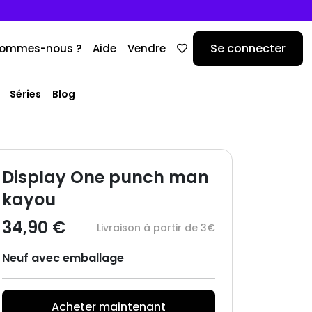
Se connecter
sommes-nous ?
Aide
Vendre
Séries
Blog
Display One punch man
kayou
34,90 €
Livraison à partir de 3€
Neuf avec emballage
Acheter maintenant