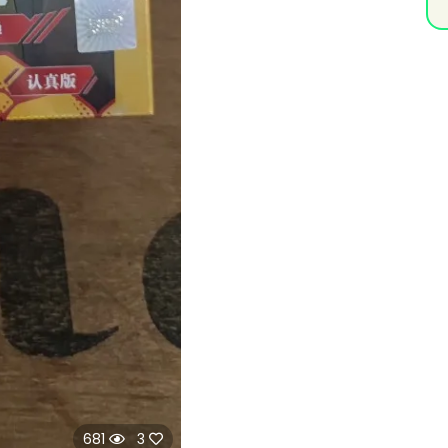
681
3