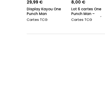
29,99 €
8,00 €
Display Kayou One
Lot 6 cartes One
Punch Man
Punch Man –
Goddess Story (3 
Cartes TCG
Cartes TCG
+...