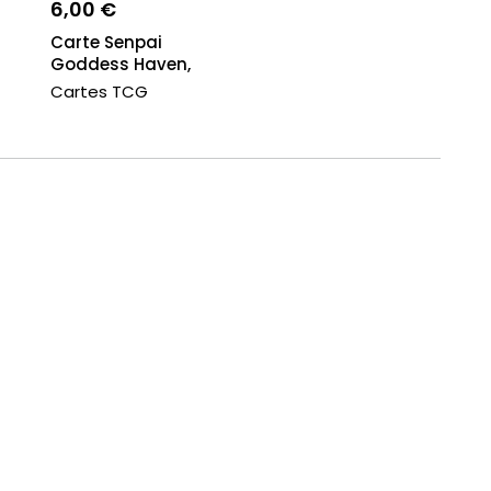
6,00 €
Carte Senpai
Goddess Haven,
SR
waifu, one punch
Cartes TCG
man,...