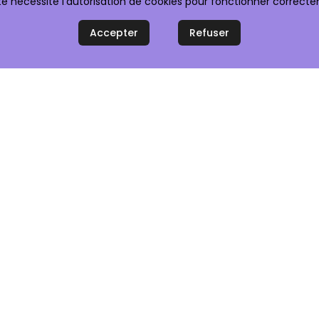
te nécessite l'autorisation de cookies pour fonctionner correct
Accepter
Refuser
aiement 100% sécurisé
Service client réactif
Rubriques