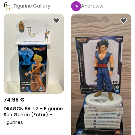
Figurine Gallery
Andreww
Pro
74,99 €
DRAGON BALL Z – Figurine
Son Gohan (Futur) –
Ichib...
Figurines