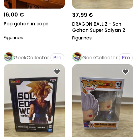
16,00 €
37,99 €
Pop gohan in cape
DRAGON BALL Z - Son
Gohan Super Saiyan 2 -
Fig. So...
Figurines
Figurines
GeekCollector
Pro
GeekCollector
Pro