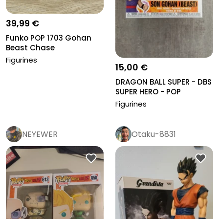
39,99 €
Funko POP 1703 Gohan
Beast Chase
Figurines
15,00 €
DRAGON BALL SUPER - DBS
SUPER HERO - POP
Animation...
Figurines
NEYEWER
Otaku-8831