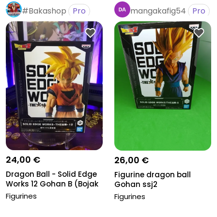
#Bakashop
Pro
mangakafig54
Pro
24,00 €
26,00 €
Dragon Ball - Solid Edge
Figurine dragon ball
Works 12 Gohan B (Bojak
Gohan ssj2
e...
Figurines
Figurines