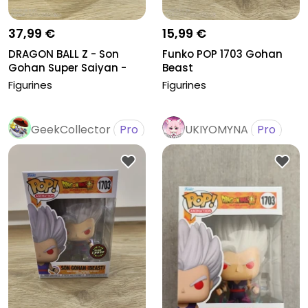
37,99 €
15,99 €
DRAGON BALL Z - Son
Funko POP 1703 Gohan
Gohan Super Saiyan -
Beast
Fig. Soli...
Figurines
Figurines
GeekCollector
Pro
UKIYOMYNA
Pro