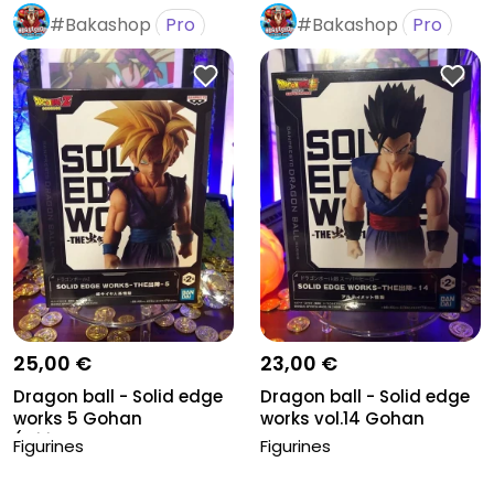
#Bakashop
Pro
#Bakashop
Pro
25,00 €
23,00 €
Dragon ball - Solid edge
Dragon ball - Solid edge
works 5 Gohan
works vol.14 Gohan
(Réédition...
super...
Figurines
Figurines