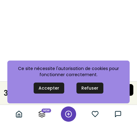
Ce site nécessite l'autorisation de cookies pour
fonctionner correctement.
Accepter
Refuser
Acheter maintenant
35,00 €
Paiement sécurisé
NEW