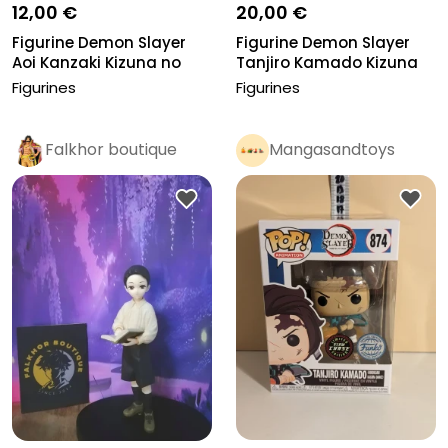
12,00 €
20,00 €
Figurine Demon Slayer
Figurine Demon Slayer
Aoi Kanzaki Kizuna no
Tanjiro Kamado Kizuna
Sou Sp...
no Sou...
Figurines
Figurines
Falkhor boutique
Mangasandtoys
Pro
Pro