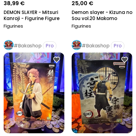
38,99 €
25,00 €
DEMON SLAYER - Mitsuri
Demon slayer - Kizuna no
Kanroji - Figurine Figure
Sou vol.20 Makomo
E...
Figurines
Figurines
#Bakashop
Pro
#Bakashop
Pro