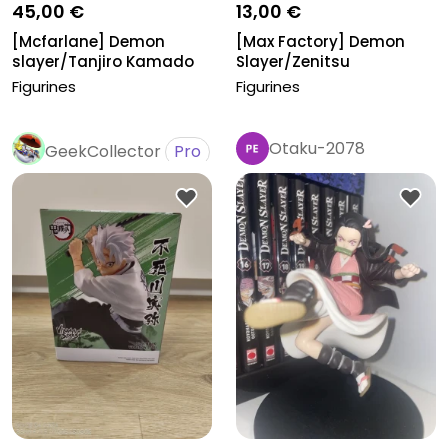
45,00 €
13,00 €
[Mcfarlane] Demon
[Max Factory] Demon
slayer/Tanjiro Kamado
Slayer/Zenitsu
Agatsuma
Figurines
Figurines
Otaku-2078
GeekCollector
Pro