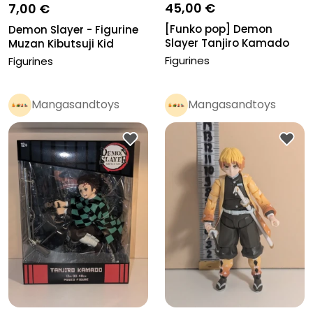
45,00 €
7,00 €
[Funko pop] Demon
Demon Slayer - Figurine
Slayer Tanjiro Kamado
Muzan Kibutsuji Kid
glow chse...
Demon...
Figurines
Figurines
Mangasandtoys
Mangasandtoys
Pro
Pro