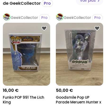
Voir plus
de GeekCollector
Pro
GeekCollector
Pro
GeekCollector
Pro
16,00 €
50,00 €
Funko POP 991 The Lich
Goodsmile Pop UP
King
Parade Meruem Hunter x