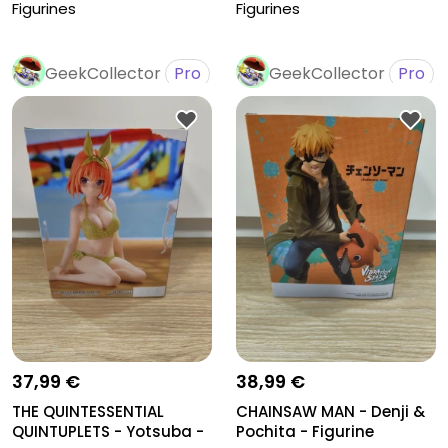
Time...
Figurines
Figurines
GeekCollector
Pro
GeekCollector
Pro
37,99 €
38,99 €
THE QUINTESSENTIAL
CHAINSAW MAN - Denji &
QUINTUPLETS - Yotsuba -
Pochita - Figurine