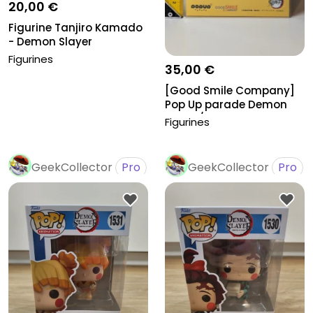
20,00 €
Figurine Tanjiro Kamado
- Demon Slayer
Figurines
35,00 €
[Good Smile Company]
Pop Up parade Demon
Slayer/Ze...
Figurines
GeekCollector
Pro
GeekCollector
Pro