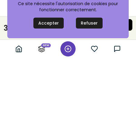
Ce site nécessite l'autorisation de cookies pour
fonctionner correctement.
Accepter
Refuser
Acheter maintenant
37,99 €
Paiement sécurisé
NEW
+ 10,000 annonces vérifiées