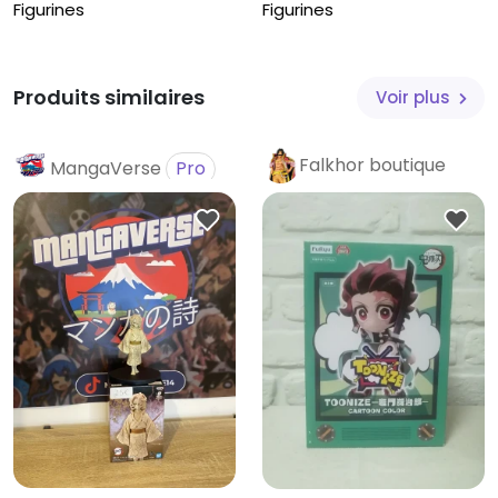
Figurine...
Vibratio...
Figurines
Figurines
Produits similaires
Voir plus
Falkhor boutique
MangaVerse
Pro
Pro