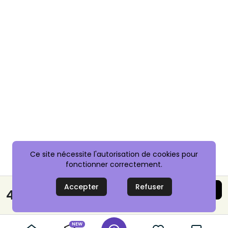
Ce site nécessite l'autorisation de cookies pour
fonctionner correctement.
Accepter
Refuser
Acheter maintenant
40,00 €
Paiement sécurisé
NEW