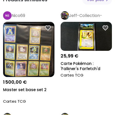
Nico69
Jeff-Collection-
Rétro
Pro
25,99 €
Carte Pokémon :
'Falkner's Farfetch'd
003/141', Gr...
Cartes TCG
1 500,00 €
Master set base set 2
Cartes TCG