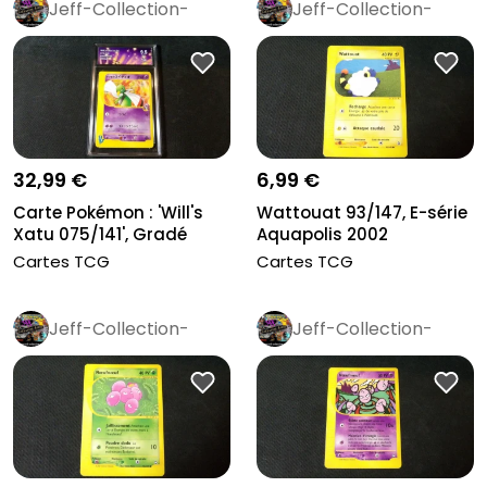
Jeff-Collection-
Jeff-Collection-
Rétro
Pro
Rétro
Pro
32,99 €
6,99 €
Carte Pokémon : 'Will's
Wattouat 93/147, E-série
Xatu 075/141', Gradé
Aquapolis 2002
Colle...
Cartes TCG
Cartes TCG
Jeff-Collection-
Jeff-Collection-
Rétro
Pro
Rétro
Pro