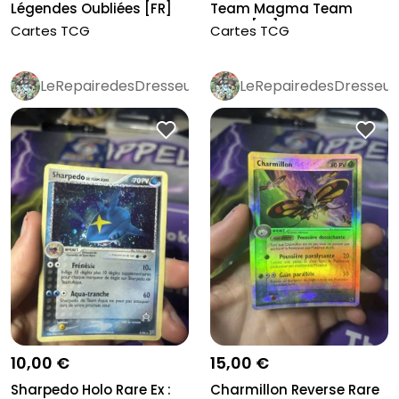
Légendes Oubliées [FR]
Team Magma Team
Aqua [FR]
Cartes TCG
Cartes TCG
LeRepairedesDresseurs
LeRepairedesDresseur
10,00 €
15,00 €
Sharpedo Holo Rare Ex :
Charmillon Reverse Rare