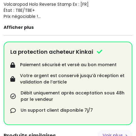
Volcaropod Holo Reverse Stamp Ex : [FR]
État : TBE/TBE+
Prix négociable !
Le colis sera expédié le jour après achat !
Afficher plus
La protection acheteur Kinkai
Paiement sécurisé et versé au bon moment
Votre argent est conservé jusqu’à réception et
validation de l’article
Débit uniquement après acceptation sous 48h
par le vendeur
Un support client disponible 7j/7
Produits similaires
Voir plus