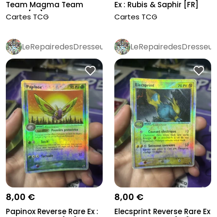
Team Magma Team
Ex : Rubis & Saphir [FR]
Aqua [FR]
Cartes TCG
Cartes TCG
LeRepairedesDresseurs
LeRepairedesDresseur
8,00 €
8,00 €
Papinox Reverse Rare Ex :
Elecsprint Reverse Rare Ex