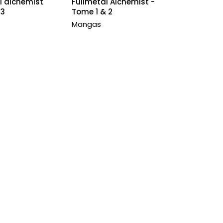
Fullmetal Alchemist -
l alchemist
Tome 1 & 2
 3
Mangas