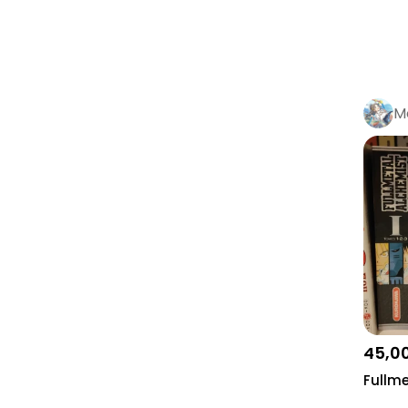
Slam Dunk
Solo Leveling
The Promised Neverland
Tokyo Revengers
M
Vinland Saga
Neon Genesis Evangelion
Fullmetal Alchemist
Edward Elric
Alphonse Elric
Roy Mustang
Winry Rockbell
Scar
45,0
Death Note
Fullme
Berserk