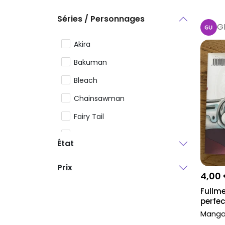
Séries / Personnages
G
Akira
Bakuman
Bleach
Chainsawman
Fairy Tail
GTO
État
Hunter x Hunter
Prix
Monster
4,00
Nana
Fullme
perfec
One Punch Man
Mang