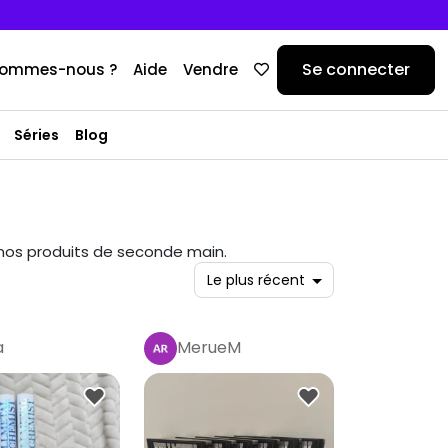
Se connecter
sommes-nous ?
Aide
Vendre
Séries
Blog
ec nos produits de seconde main.
a
MerueM