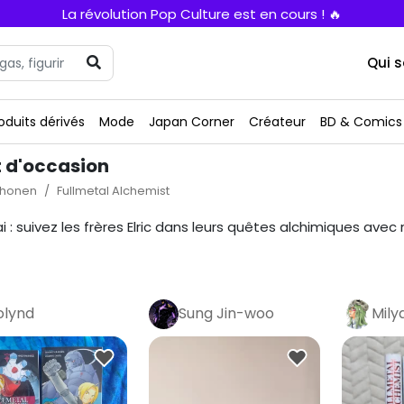
La révolution Pop Culture est en cours ! 🔥
Qui 
oduits dérivés
Mode
Japan Corner
Créateur
BD & Comics
 d'occasion
honen
Fullmetal Alchemist
ai : suivez les frères Elric dans leurs quêtes alchimiques av
olynd
Sung Jin-woo
Mily