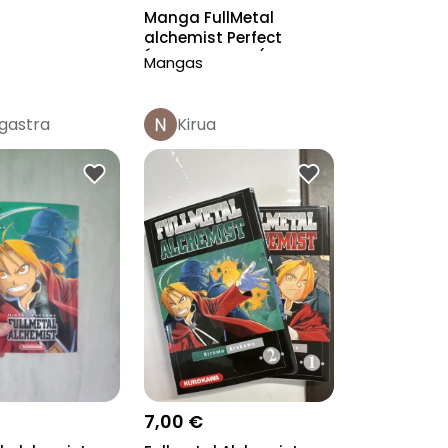
Manga FullMetal
alchemist Perfect
Édition tome 1 (...
Mangas
gastra
Kirua
7,00 €