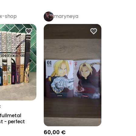
x-shop
maryneya
€
fullmetal
t - perfect
to...
60,00 €