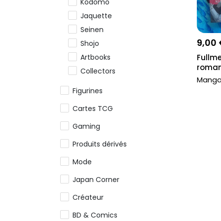
Kodomo
Jaquette
Seinen
9,00
Shojo
Artbooks
Fullme
roman
Collectors
Mang
Yaoi
Figurines
Autre genre
Cartes TCG
Hentai
Gaming
Shonen Jump
Reproductions officielles de
Produits dérivés
planches de manga
Mode
Japan Corner
Créateur
BD & Comics