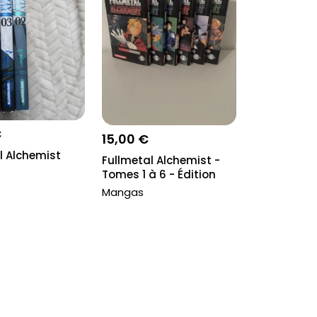
€
15,00 €
l Alchemist
Fullmetal Alchemist -
Tomes 1 à 6 - Édition
Kuroka...
Mangas