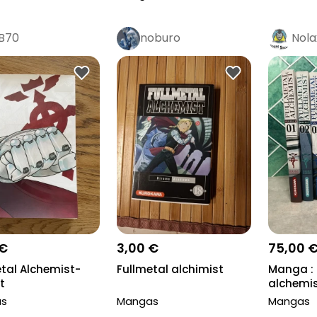
B70
noburo
Nola
 €
3,00 €
75,00 
tal Alchemist-
Fullmetal alchimist
Manga : 
t
alchemis
edition - 
as
Mangas
Mangas