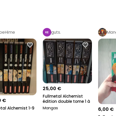
oeHime
guts.
Man
25,00 €
Fullmetal Alchemist
0 €
édition double tome 1 à
5
Mangas
tal Alchemist 1-9
6,00 €