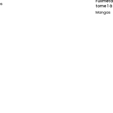
Fullmeta
as
tome 1 à
Mangas