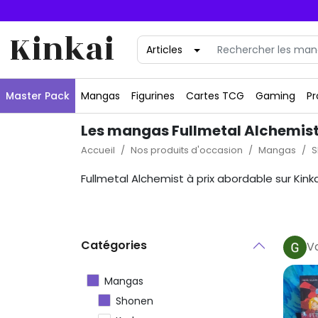
Kinkai
Master Pack
Mangas
Figurines
Cartes TCG
Gaming
Pr
Les mangas Fullmetal Alchemist
Accueil
Nos produits d'occasion
Mangas
S
Fullmetal Alchemist à prix abordable sur Kink
Catégories
V
Mangas
Shonen