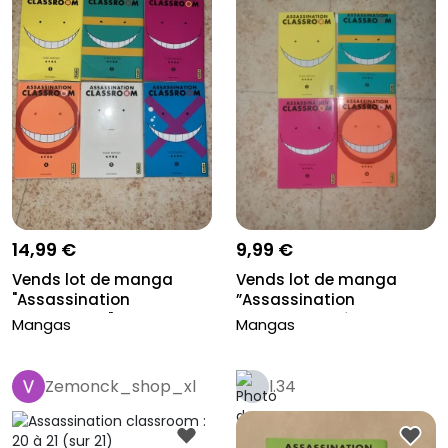
14,99 €
9,99 €
Vends lot de manga
Vends lot de manga
"Assassination
”Assassination
Classeroom" tome...
Classroom” 1 à 4
Mangas
Mangas
Zemonck_shop_xl
l.34