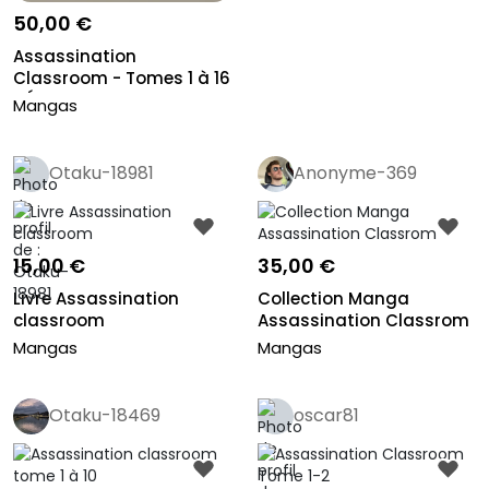
50,00 €
Assassination
Classroom - Tomes 1 à 16
- Édition K...
Mangas
Otaku-18981
Anonyme-369
15,00 €
35,00 €
Livre Assassination
Collection Manga
classroom
Assassination Classrom
Mangas
Mangas
Otaku-18469
oscar81