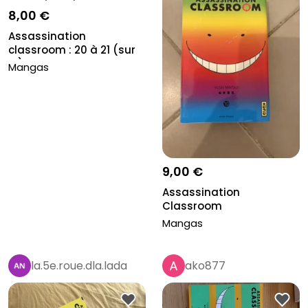
8,00 €
Assassination
classroom : 20 à 21 (sur
21)
Mangas
9,00 €
Assassination
Classroom
Mangas
la.5e.roue.dla.lada
ako877