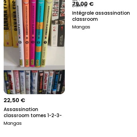
79,00 €
Intégrale assassination
classroom
Mangas
22,50 €
Assassination
classroom tomes 1-2-3-
4-5
Mangas