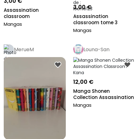
3,00 €
3,00 €
Assassination
classroom
Assassination
classroom tome 3
Mangas
Mangas
MerueM
Louna-San
12,00 €
Manga Shonen
Collection Assassination
Classroom Ka...
Mangas