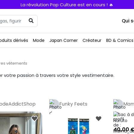
La révolution Pop Culture est en cours ! 🔥
Qui 
oduits dérivés
Mode
Japan Corner
Créateur
BD & Comics
res vêtements
er votre passion à travers votre style vestimentaire.
odeAddictShop
Funky Feets
Mam
40,00 