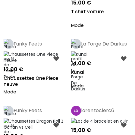
15,00 €
T shirt voiture
Mode
Funky Feets
La Forge De Darkus
Pro
14,00 €
12,00 €
Kunai
Chaussettes One Piece
neuve
Mode
Mode
Funky Feets
lorenzoclerc6
15,00 €