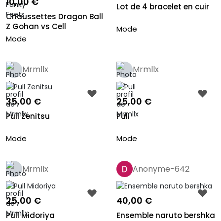
10,00 €
Lot de 4 bracelet en cuir
Chaussettes Dragon Ball
Z Gohan vs Cell
Mode
Mode
Mrmllx
Mrmllx
35,00 €
25,00 €
Pull Zenitsu
Pull
Mode
Mode
Mrmllx
Anonyme-642
25,00 €
40,00 €
Pull Midoriya
Ensemble naruto bershka