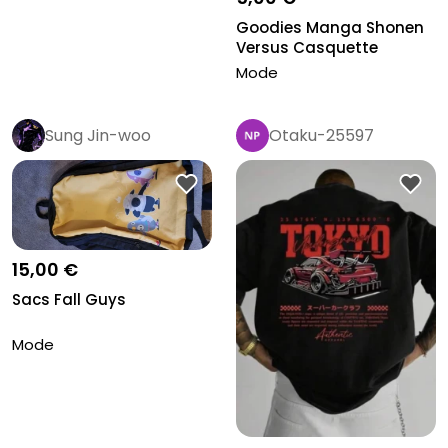
Goodies Manga Shonen
Versus Casquette
Collection P...
Mode
Sung Jin-woo
Otaku-25597
15,00 €
Sacs Fall Guys
Mode