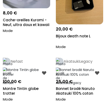
8,00 €
Cache-oreilles Kuromi -
Neuf, ultra doux et kawaii
20,00 €
Mode
Bijoux death note L
Mode
Nefast
AkatsukiLegacy
100,00 €
25,00 €
Montre Tintin globe
Bonnet brodé Naruto
trotter
Akatsuki 100% coton
Mode
Mode