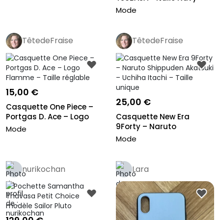
Bleu Taill...
Mode
TêtedeFraise
TêtedeFraise
15,00 €
25,00 €
Casquette One Piece –
Portgas D. Ace – Logo
Casquette New Era
Flamme...
9Forty – Naruto
Mode
Shippuden Akatsu...
Mode
nurikochan
Lara