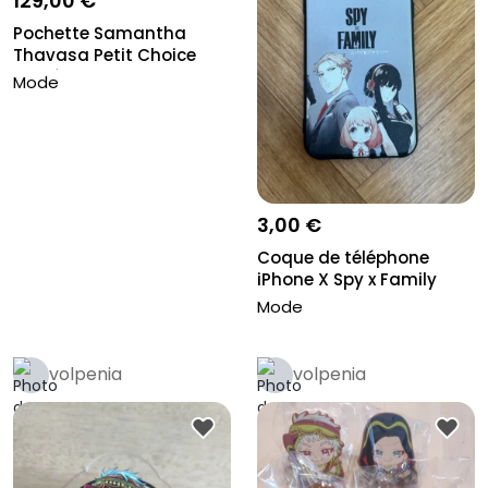
129,00 €
Pochette Samantha
Thavasa Petit Choice
modèle Sail...
Mode
3,00 €
Coque de téléphone
iPhone X Spy x Family
Mode
volpenia
volpenia