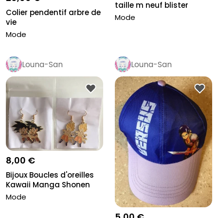
taille m neuf blister
Colier pendentif arbre de
Mode
vie
Mode
Louna-San
Louna-San
8,00 €
Bijoux Boucles d'oreilles
Kawaii Manga Shonen
Coll...
Mode
5,00 €