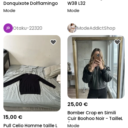
Donquixote Dolflamingo
W38 L32
Mode
Mode
Otaku-22320
ModeAddictShop
25,00 €
Bomber Crop en Simili
15,00 €
Cuir Boohoo Noir - TailleL
(...
Pull Celio Homme taille L
Mode