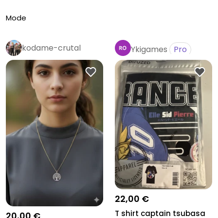
Mode
kodame-crutal
Ykigames
Pro
Pro
22,00 €
T shirt captain tsubasa
20,00 €