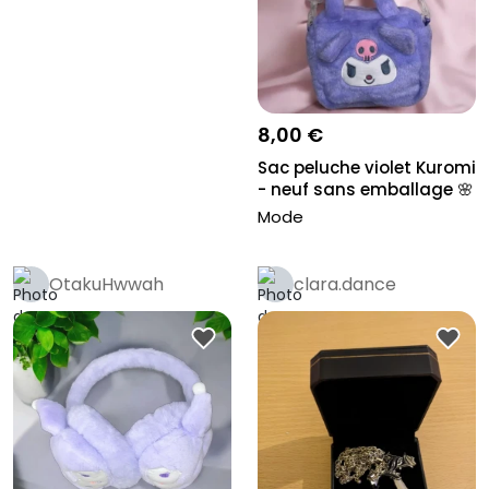
8,00 €
Sac peluche violet Kuromi
- neuf sans emballage 🌸
Mode
OtakuHwwah
clara.dance