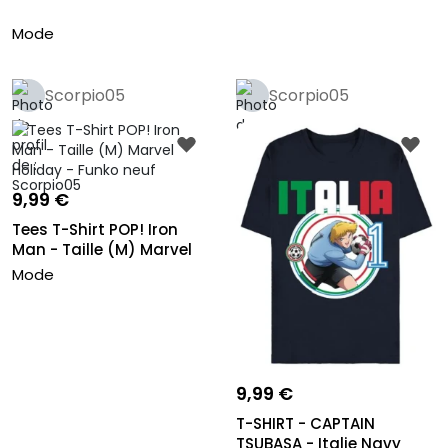
Mode
Scorpio05
Scorpio05
9,99 €
Tees T-Shirt POP! Iron
Man - Taille (M) Marvel
Hol...
Mode
9,99 €
T-SHIRT - CAPTAIN
TSUBASA - Italie Navy