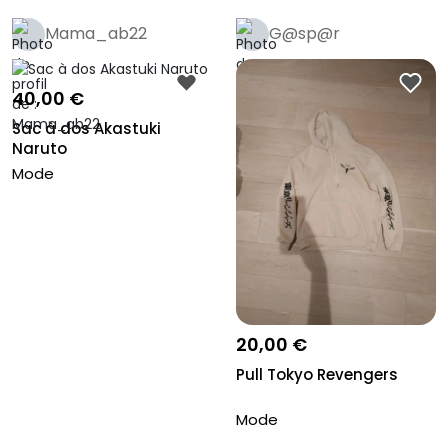
Mama_ab22
G@sp@r
40,00 €
Sac à dos Akastuki
Naruto
Mode
20,00 €
Pull Tokyo Revengers
Mode