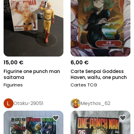
15,00 €
6,00 €
Figurine one punch man
Carte Senpai Goddess
saitama
Haven, waifu, one punch
man,...
Figurines
Cartes TCG
Otaku-29051
Meythos_62