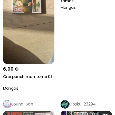
tomes
Mangas
6,00 €
One punch man tome 01
Mangas
Louna-San
Otaku-23294