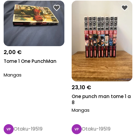
2,00 €
Tome 1 One PunchMan
Mangas
23,10 €
One punch man tome 1 a
8
Mangas
Otaku-19519
Otaku-19519