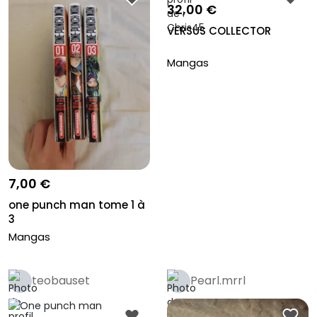
32,00 €
VERSUS COLLECTOR
Mangas
7,00 €
one punch man tome 1 à
3
Mangas
teobauset
Pearl.mrrl