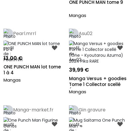
ONE PUNCH MAN tome 9
Mangas
Pearl.mrrl
Asu02
13,00 €
ONE PUNCH MAN lot tome
39,99 €
1 à 4
Manga Versus + goodies
Mangas
Tome 1 Collector scellé
(On...
Mangas
Manga-market.fr
Gin gravure
Pro