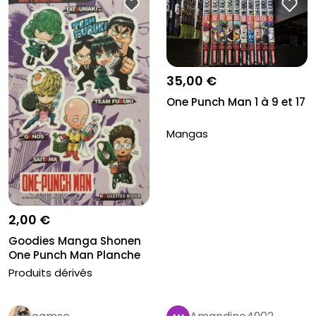
35,00 €
One Punch Man 1 à 9 et 17
Mangas
2,00 €
Goodies Manga Shonen
One Punch Man Planche
Sticker...
Produits dérivés