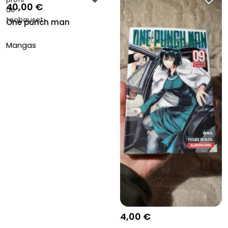
40,00 €
One punch man
Mangas
4,00 €