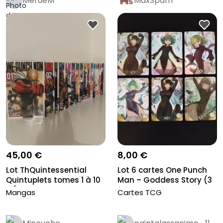
MerueM
MaxSpam
45,00 €
8,00 €
Lot ThQuintessential
Lot 6 cartes One Punch
Quintuplets tomes 1 à 10
Man – Goddess Story (3
– Éd...
SR +...
Mangas
Cartes TCG