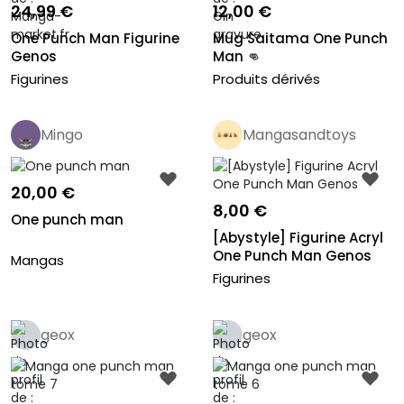
24,99 €
12,00 €
One Punch Man Figurine
Mug Saitama One Punch
Genos
Man 👊
Figurines
Produits dérivés
Mingo
Mangasandtoys
Pro
20,00 €
8,00 €
One punch man
[Abystyle] Figurine Acryl
One Punch Man Genos
Mangas
Figurines
geox
geox