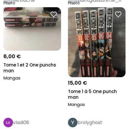
Minouche
paintglassanime_11
6,00 €
Tome 1 et 2 One punchs
man
Mangas
15,00 €
Tome 1 à 5 One punch
man
Mangas
vladi08
brolyghost