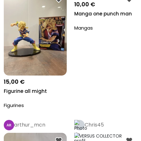
10,00 €
Manga one punch man
Mangas
15,00 €
Figurine all might
Figurines
arthur_mcn
Chris45