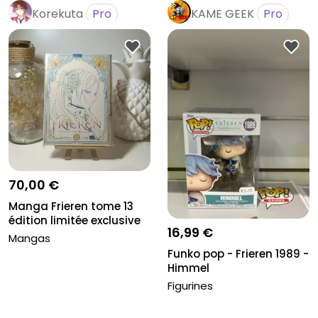
Korekuta
Pro
KAME GEEK
Pro
70,00 €
Manga Frieren tome 13
édition limitée exclusive
16,99 €
li...
Mangas
Funko pop - Frieren 1989 -
Himmel
Figurines