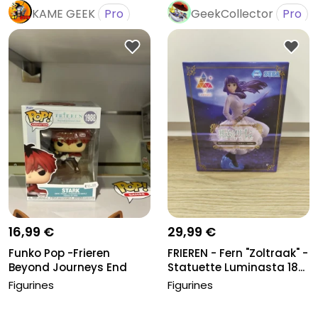
KAME GEEK
Pro
GeekCollector
Pro
16,99 €
29,99 €
Funko Pop -Frieren
FRIEREN - Fern "Zoltraak" -
Beyond Journeys End
Statuette Luminasta 18...
1988 - Star...
Figurines
Figurines