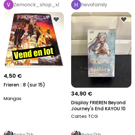
Zemonck_shop_xl
hevafamily
4,50 €
Frieren : 8 (sur 15)
34,90 €
Mangas
Display FRIEREN Beyond
Journey's End KAYOU 10
Boos...
Cartes TCG
Poke7th
Poke7th