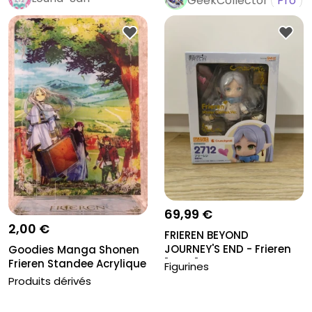
GeekCollector
Pro
69,99 €
2,00 €
FRIEREN BEYOND
JOURNEY'S END - Frieren
Goodies Manga Shonen
"Hiver" - F...
Frieren Standee Acrylique
Figurines
Col...
Produits dérivés