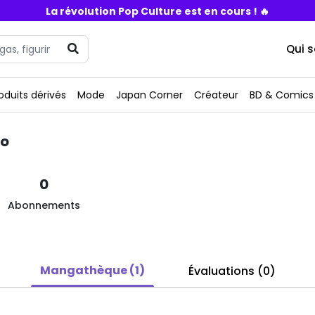
La révolution Pop Culture est en cours ! 🔥
Qui 
oduits dérivés
Mode
Japan Corner
Créateur
BD & Comics
co
0
Abonnements
Mangathèque (1)
Évaluations (0)