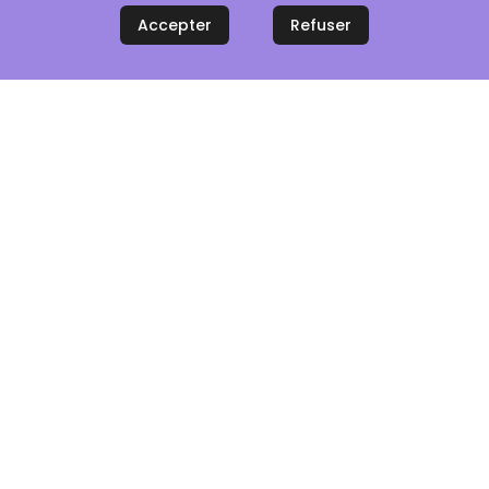
Accepter
Refuser
aiement 100% sécurisé
Service client réactif
Rubriques