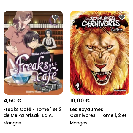
4,50 €
10,00 €
Freaks Café - Tome 1 et 2
Les Royaumes
de Meika Arisaki Ed A...
Carnivores - Tome 1, 2 et
3 de Yui...
Mangas
Mangas