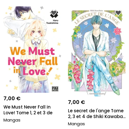
7,00 €
7,00 €
We Must Never Fall in
Le secret de l'ange Tome
Love! Tome 1, 2 et 3 de
2, 3 et 4 de Shiki Kawaba...
Har...
Mangas
Mangas