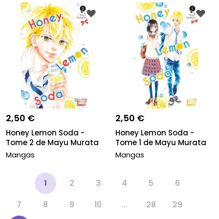
2,50 €
2,50 €
Honey Lemon Soda -
Honey Lemon Soda -
Tome 2 de Mayu Murata
Tome 1 de Mayu Murata
Ed Nobi...
Ed Nobi...
Mangas
Mangas
‹
1
2
3
4
5
6
7
8
9
10
...
28
29