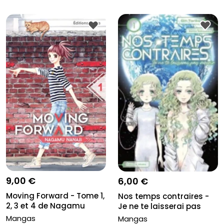
9,00 €
6,00 €
Moving Forward - Tome 1,
Nos temps contraires -
2, 3 et 4 de Nagamu
Je ne te laisserai pas
Nana...
mour...
Mangas
Mangas