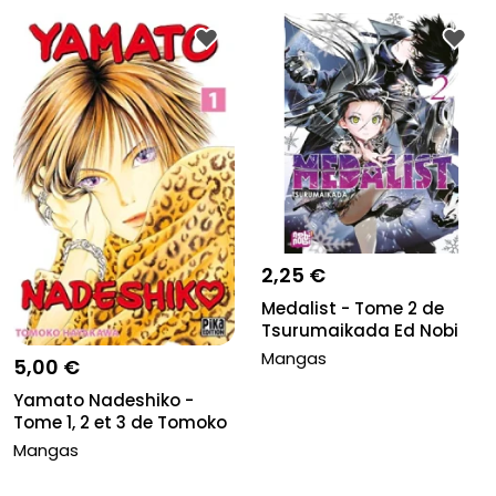
2,25 €
Medalist - Tome 2 de
Tsurumaikada Ed Nobi
Nobi
Mangas
5,00 €
Yamato Nadeshiko -
Tome 1, 2 et 3 de Tomoko
Hayak...
Mangas