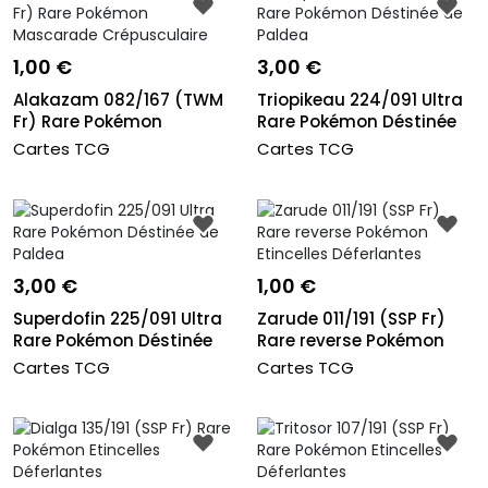
1,00 €
3,00 €
Alakazam 082/167 (TWM
Triopikeau 224/091 Ultra
Fr) Rare Pokémon
Rare Pokémon Déstinée
Mascarade C...
de...
Cartes TCG
Cartes TCG
3,00 €
1,00 €
Superdofin 225/091 Ultra
Zarude 011/191 (SSP Fr)
Rare Pokémon Déstinée
Rare reverse Pokémon
de...
Etinc...
Cartes TCG
Cartes TCG