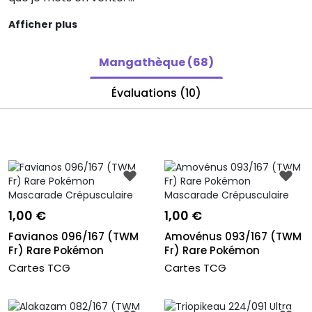
Afficher plus
N'hésitez pas à me contacter directement avec
vos listes car je n'ai malheureusement pas le
Mangathèque (68)
temps de toujours tout mettre. J'ai aussi beaucoup
de cartes co et unco pour lesquelles je ne prends
Évaluations (10)
pas le temps de faire des annonces mais qui sont
disponible.
En espérant que vous trouverez votre bonheur :)
1,00 €
1,00 €
Favianos 096/167 (TWM
Amovénus 093/167 (TWM
Fr) Rare Pokémon
Fr) Rare Pokémon
Mascarade C...
Mascarade C...
Cartes TCG
Cartes TCG