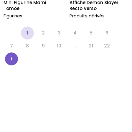
Mini Figurine Mami
Affiche Demon Slayer
Tomoe
Recto Verso
Figurines
Produits dérivés
‹
1
2
3
4
5
6
7
8
9
10
...
21
22
›