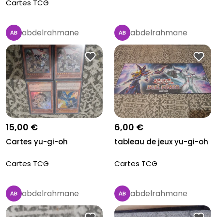
japonais...
Cartes TCG
abdelrahmane
abdelrahmane
15,00 €
6,00 €
Cartes yu-gi-oh
tableau de jeux yu-gi-oh
Cartes TCG
Cartes TCG
abdelrahmane
abdelrahmane