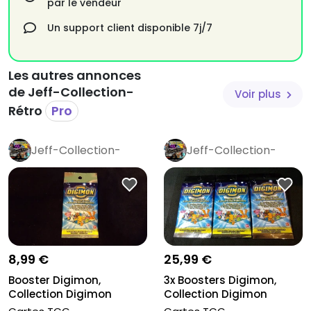
par le vendeur
N'hésitez pas à me contacter pour toutes demandes.
Un support client disponible 7j/7
Les autres annonces
de Jeff-Collection-
Voir plus
Rétro
Pro
Jeff-Collection-
Jeff-Collection-
Rétro
Pro
Rétro
Pro
8,99 €
25,99 €
Booster Digimon,
3x Boosters Digimon,
Collection Digimon
Collection Digimon
Animated serie...
Animated s...