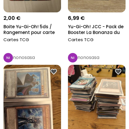
2,00 €
6,99 €
Boite Yu-Gi-Oh! 5ds /
Yu-Gi-Oh! JCC - Pack de
Rangement pour carte
Booster La Bonanza du
Quar...
Cartes TCG
Cartes TCG
nonosasa
nonosasa