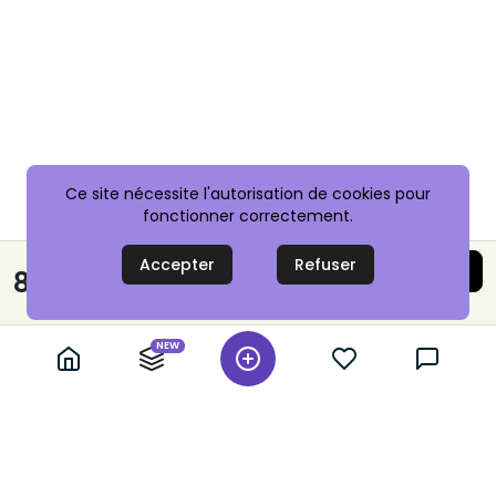
Ce site nécessite l'autorisation de cookies pour
fonctionner correctement.
Accepter
Refuser
Acheter maintenant
8,99 €
Paiement sécurisé
NEW