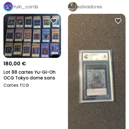
Yuki_cards
salvadores
180,00 €
Lot 88 cartes Yu-Gi-Oh
OCG Tokyo dome sans
doubles
Cartes TCG