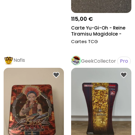
115,00 €
Carte Yu-Gi-Oh - Reine
Tiramisu Magidolce -
CCC g...
Cartes TCG
Nafis
GeekCollector
Pro