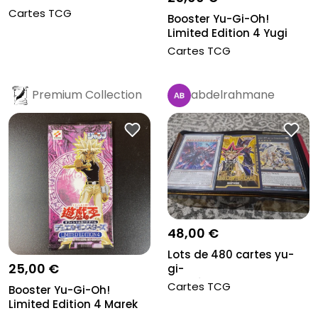
Cartes TCG
Booster Yu-Gi-Oh!
Limited Edition 4 Yugi
japonais...
Cartes TCG
Premium Collection
abdelrahmane
48,00 €
Lots de 480 cartes yu-
25,00 €
gi-
oh,boîtes,pochette,carte...
Cartes TCG
Booster Yu-Gi-Oh!
Limited Edition 4 Marek