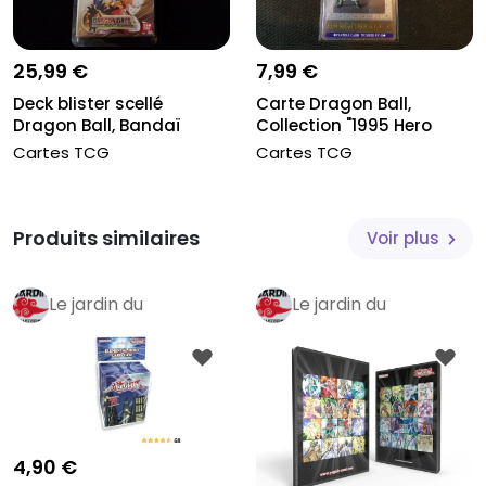
25,99 €
7,99 €
Deck blister scellé
Carte Dragon Ball,
Dragon Ball, Bandaï
Collection "1995 Hero
Carddass 2...
Collectio...
Cartes TCG
Cartes TCG
Produits similaires
Voir plus
Le jardin du
Le jardin du
collectionneur
Pro
collectionneur
Pro
4,90 €