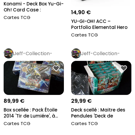
Konami - Deck Box Yu-Gi-
Oh! Card Case :
14,90 €
Elemental...
Cartes TCG
YU-GI-OH! ACC –
Portfolio Elemental Hero
x6
Cartes TCG
Jeff-Collection-
Jeff-Collection-
Rétro
Pro
Rétro
Pro
89,99 €
29,99 €
Box scellée : Pack Étoile
Deck scellé : Maitre des
2014 'Tir de Lumiére', à...
Pendules 'Deck de
Structu...
Cartes TCG
Cartes TCG