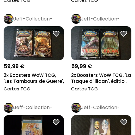
Cartes TCG
Cartes TCG
Jeff-Collection-
Jeff-Collection-
Rétro
Pro
Rétro
Pro
59,99 €
59,99 €
2x Boosters WoW TCG,
2x Boosters WoW TCG, 'La
'Les Tambours de Guerre',
Traque d'Illidan', éditio...
édi...
Cartes TCG
Cartes TCG
Jeff-Collection-
Jeff-Collection-
Rétro
Pro
Rétro
Pro