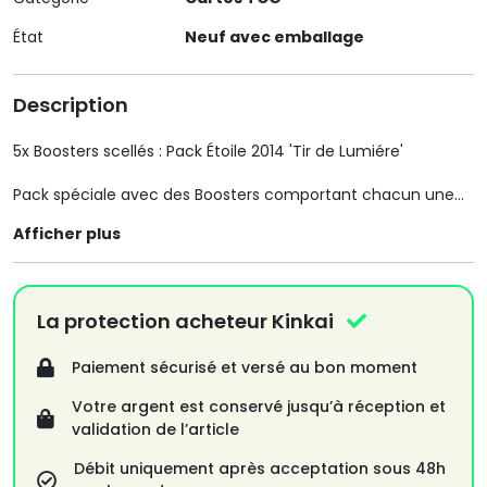
État
Neuf avec emballage
Description
5x Boosters scellés : Pack Étoile 2014 'Tir de Lumiére'
Pack spéciale avec des Boosters comportant chacun une
carte Holographique étoilée ( effet de petites étoiles
Afficher plus
brillante ), uniquement accessible dans ces séries spéciales.
En état : Neuf et scellé,
Édition : Konami 2014
La protection acheteur Kinkai
N'hésitez pas à visiter mon site :
Paiement sécurisé et versé au bon moment
Jeff-Collection-Rétro (.com)
Votre argent est conservé jusqu’à réception et
Pour retrouver d'avantage d'articles de collection :
validation de l’article
Panini/ Merlin collection / Jouets / Jeux / Cartes à
collectionner ( WOW/Dragon Ball/ Pokémon/ Yu gi oh! / et
Débit uniquement après acceptation sous 48h
Divers, et plus encore!