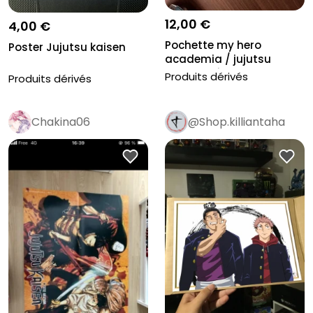
12,00 €
4,00 €
Pochette my hero
Poster Jujutsu kaisen
academia / jujutsu
kaisen + écrin...
Produits dérivés
Produits dérivés
Chakina06
@Shop.killiantaha