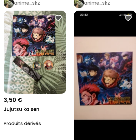
anime…skz
anime…skz
3,50 €
Jujutsu kaisen
Produits dérivés