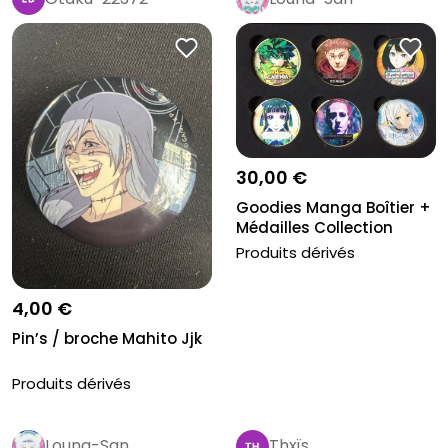
30,00 €
Goodies Manga Boîtier +
Médailles Collection
Kioon
Produits dérivés
4,00 €
Pin’s / broche Mahito Jjk
Produits dérivés
Louna-San
Thxïs